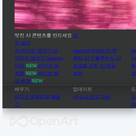
멋진 AI 콘텐츠를 만드세요
모
두 보기
AI 비디오 생성기
AI
OpenArt Worlds
AI 캐
Sm
이미지 생성기
OpenArt
릭터
AI 인플루언서
AI
Vi
VFX
NEW
비디오 재
프로필 사진
AI 얼굴
릭
조명
NEW
비디오 배
보정
경 변경
NEW
배우기
업데이트
도
비디오 튜토리얼
블로
새 소식
보도 자료
도
그
Di