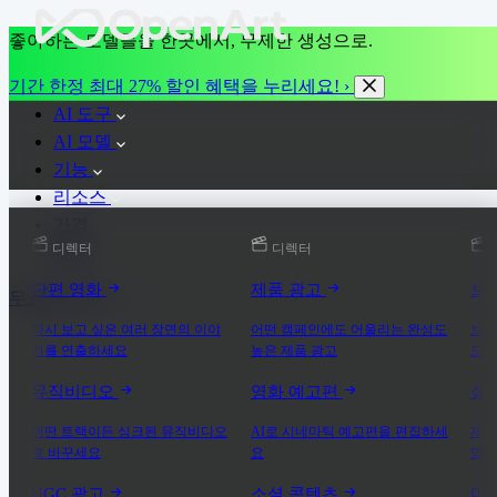
좋아하는 모델들을 한곳에서, 무제한 생성으로.
기간 한정 최대 27% 할인 혜택을 누리세요! ›
AI 도구
AI 모델
기능
리소스
가격
디렉터
디렉터
More
단편 영화
제품 광고
브
무료로 시작
다시 보고 싶은 여러 장면의 이야
어떤 캠페인에도 어울리는 완성도
브랜
기를 연출하세요
높은 제품 광고
모로
뮤직비디오
영화 예고편
설
어떤 트랙이든 싱크된 뮤직비디오
AI로 시네마틱 예고편을 편집하세
제품
로 바꾸세요
요
명하
UGC 광고
소셜 콘텐츠
마