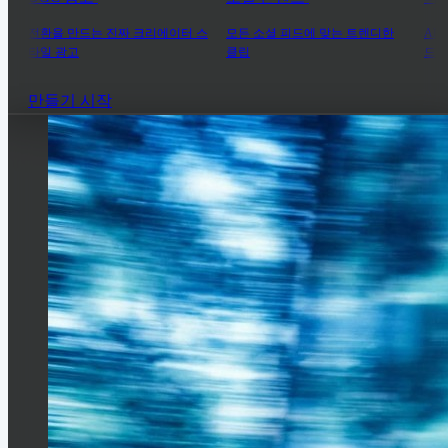
전환을 만드는 진짜 크리에이터 스
모든 소셜 피드에 맞는 트렌디한
AI
타일 광고
클립
드라
만들기 시작