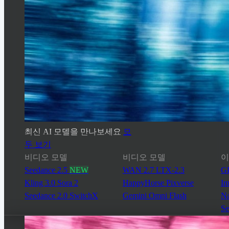
최신 AI 모델을 만나보세요
모
두 보기
비디오 모델
비디오 모델
이
Seedance 2.5
NEW
WAN 2.7
LTX-2.3
GP
Kling 3.0
Sora 2
HappyHorse
Pixverse
Im
Seedance 2.0
SwitchX
Gemini Omni Flash
Na
Se